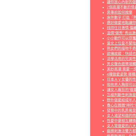
讓你放心內射的做
7個高潮不斷的情
房事前如何按摩
床伴數字 打造「
選好做愛地點讓你
找回往日激情 偏
溫情“做秀” 秀出
小小動作可以俘獲
當女上位套不緊陰
熟女們的接吻千奇
欲擒故縱：快感也
活學活用的完美性
男女聲色遊樂場觸
美妙高潮 需要一
4種做愛姿勢 哪
日本ＡＶ女優的性
吸吮男人胸部可以
讓女人瘋狂的“做愛
怎樣判斷性刺激是
野外做愛給成年人
春心在微微“呻吟”
發育中的乳房易受
女人渴望和諧的肉
性愛中要相互轉換
女人常做愛的八大
磨擦刺激法雙方都