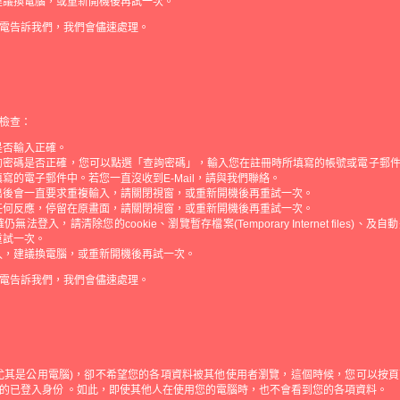
建議換電腦，或重新開機後再試一次。
電告訴我們，我們會儘速處理。
檢查：
是否輸入正確。
的密碼是否正確，您可以點選「查詢密碼」，輸入您在註冊時所填寫的帳號或電子郵
寫的電子郵件中。若您一直沒收到E-Mail，請與我們聯絡。
出後會一直要求重複輸入，請關閉視窗，或重新開機後再重試一次。
任何反應，停留在原畫面，請關閉視窗，或重新開機後再重試一次。
法登入，請清除您的cookie、瀏覽暫存檔案(Temporary Internet files)
重試一次。
入，建議換電腦，或重新開機後再試一次。
電告訴我們，我們會儘速處理。
尤其是公用電腦)，卻不希望您的各項資料被其他使用者瀏覽，這個時候，您可以按
的已登入身份 。如此，即使其他人在使用您的電腦時，也不會看到您的各項資料。