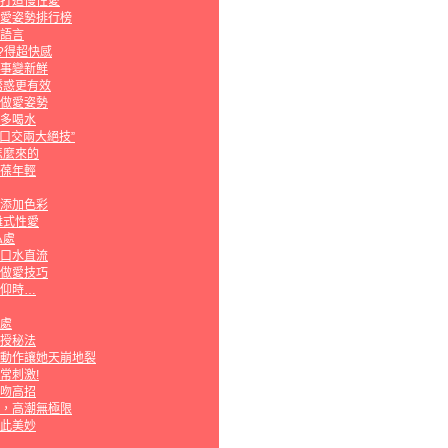
打造慢性愛
愛姿勢排行榜
語言
?得超快感
事變新鮮
誘惑更有效
做愛姿勢
多喝水
“口交兩大絕技”
怎麼來的
葆年輕
添加色彩
離式性愛
私處
口水直流
做愛技巧
仰時…
處
授秘法
動作讓她天崩地裂
超常刺激!
吻高招
，高潮無極限
此美妙