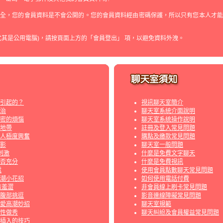
安全，您的會員資料是不會公開的。您的會員資料經由密碼保護，所以只有您本人才能
尤其是公用電腦)，請按頁面上方的「會員登出」 項，以避免資料外洩。
引起的？
視訊聊天室簡介
治
聊天室系統介面說明
密的煩惱
聊天室系統操作說明
地帶
註冊及登入常見問題
人極度興奮
購點及繳款常見問題
影
聊天室一般問題
刺激
什麼是免費文字聊天
否充分
什麼是免費視訊
電
使用會員點數聊天常見問題
潮小花招
如何使用電話付費
該羞澀
非會員線上刷卡常見問題
腹部挑逗
影音連線障礙常見問題
愛高潮妙招
聊天室規範
?性做秀
聊天糾紛及會員權益常見問題
插入的技巧