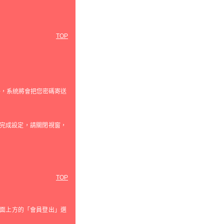
TOP
件，系統將會把您密碼寄送
、及自動完成設定，請關閉視窗，
TOP
頁面上方的「會員登出」選