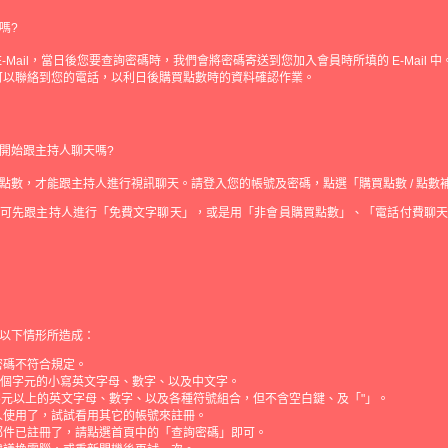
嗎?
-Mail，當日後您要查詢密碼時，我們會將密碼寄送到您加入會員時所填的 E-Mail 中
可以聯絡到您的電話，以利日後購買點數時的資料確認作業。
開始跟主持人聊天嗎?
點數，才能跟主持人進行視訊聊天。請登入您的帳號及密碼，點選「購買點數 / 點數
您可先跟主持人進行「免費文字聊天」，或是用「非會員購買點數」、「電話付費聊天
以下情形所造成：
密碼不符合規定。
0個字元的小寫英文字母、數字、以及中文字。
字元以上的英文字母、數字、以及各種符號組合，但不含空白鍵、及「"」。
人使用了，試試看用其它的帳號來註冊。
郵件已註冊了，請點選首頁中的「查詢密碼」即可。