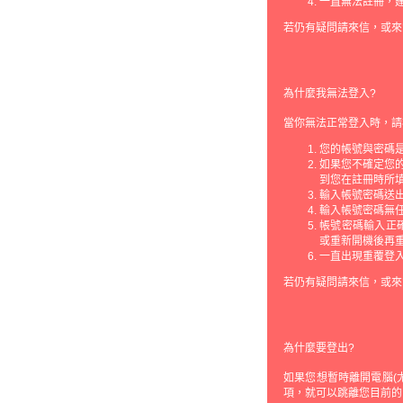
一直無法註冊，
若仍有疑問請來信，或來
為什麼我無法登入?
當你無法正常登入時，請
您的帳號與密碼
如果您不確定您
到您在註冊時所填
輸入帳號密碼送
輸入帳號密碼無
帳號密碼輸入正確仍無
或重新開機後再
一直出現重覆登
若仍有疑問請來信，或來
為什麼要登出?
如果您想暫時離開電腦(
項，就可以跳離您目前的