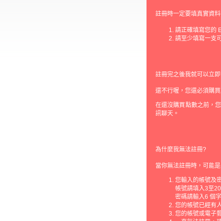
註冊時一定要填真實資料
請正確填寫您的 E
請至少填寫一支
註冊完之後我就可以立即
還不行喔，您還必須購買
在還沒購買點數之前，
訊聊天。
為什麼我無法註冊?
當你無法註冊時，可能是
您輸入的帳號及
帳號請填入3至2
密碼請輸入6 個
您的帳號已經有
您的帳號或電子