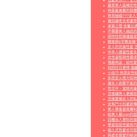
性愛新流行：全力
最受男人追捧的性
吻是最美麗的肢體
有效抽插???女人
幾招讓老夫老妻房
床第之間 含蓄比
不需要男人抽送的
保持性慾維護器官
蝶振與8字舞並稱
女人的完美性愛 
中年人適當性愛永
女性姿態與性需求
情趣用品：給性愛
找回往日激情 偏
小技巧 保濕女性
失控走火用力狂吻
讓女人欲罷不能的
性交中，當她向後
怎樣讓男人更瘋狂
怎樣愛撫女人的私
女角鬥士的愛欲傳
男人學會善用專利
給男人最high的
四種出人意料的接
學習這些性愛技巧
插入式性愛也可如
與處女做愛的秘訣