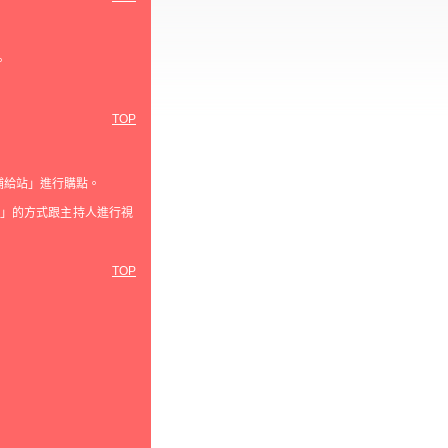
。
TOP
補給站」進行購點。
」的方式跟主持人進行視
TOP