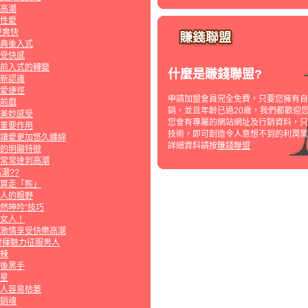
高潮
性愛
更爽快
典後入式
受快感
前入式的轉變
什麼是賺錢聯盟?
新認識
愛捷徑
申請加盟會員完全免費，只要您擁有自
前戲
銷，並且年齡已過20歲，我們都歡迎
美妙感受
您會有專屬的網站網址及行銷資料，只
重要作用
技術，即可創造令人意想不到的利潤業
讓愛更加悠久纏綿
詳細資料請按
賺錢聯盟
的明顯特徵
常常達到高潮
潮??
算走「熊」
人的粗野
然呻吟“技巧
女人！
激情享受快樂高潮
發揮魅力征服男人
辣
後黑手
星
人容易枯萎
銷魂