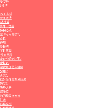
愛姿勢
愛技巧
熟女」心經
更有激情
離式性愛
激情秀出性趣
伴侶心魂
莖時可用的技巧
百怪
適用
愛技巧
發性高潮
步步來實現
種讓你性愛更舒服?
愛技巧
讓愛更加悠久纏綿
動作”
否充分
找另類性愛刺激感受
中蕩漾
吸煙之害
體激情
的四種愛撫方法
好處
易達高潮