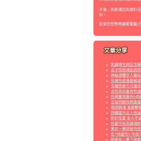
不會，為維護您的資料
料。
如果您想暫時離開電腦(
乳腺增生病是怎樣
女子性慾減退的防
神秘液體女人最私
完美性愛激發敏感
五種性愛方式讓女
女性為何會有性陰
性興奮需要的5個
怎樣判斷性刺激是
吻到銷魂 渾身觸
持續提升女人性高
對於性愛 女人不
性愛中更為銷魂的
男女一學就會的性
告?快速性? 今夜
經典女上男下做愛