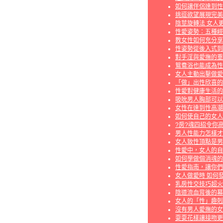
如何讓伴侶達到性
挑逗欲望展現完美
陰莖旋轉法 女人
性愛姿勢：五種經
教女性如何充分享
性姿勢從後入式到
對手淫與愛撫的重
鴛鴦浴也能成為性
女人主動出擊做愛
「做」出性欣喜的
性愛對健康生活的
吸吮男人胸部可以
女性在達到性高潮
如何使自己的女人
?房?魂四招令你高
男人性能力怎樣才
女人致性頂點是男
性愛中，女人的自
如何學做個消魂的
性愛指南，讓你們
女人做愛時 如何
乳房性交技巧超火
陰道流血背後的幕
女人的「性」趣剋
沒有男人愛撫的女
耍耍花樣讓接吻更