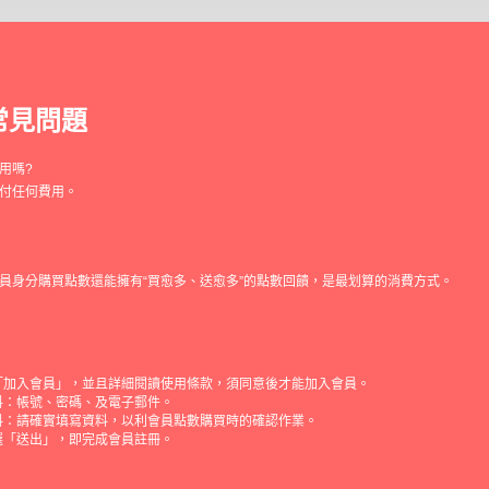
常見問題
用嗎?
付任何費用。
員身分購買點數還能擁有“買愈多、送愈多”的點數回饋，是最划算的消費方式。
「加入會員」，並且詳細閱讀使用條款，須同意後才能加入會員。
料：帳號、密碼、及電子郵件。
料：請確實填寫資料，以利會員點數購買時的確認作業。
選「送出」，即完成會員註冊。